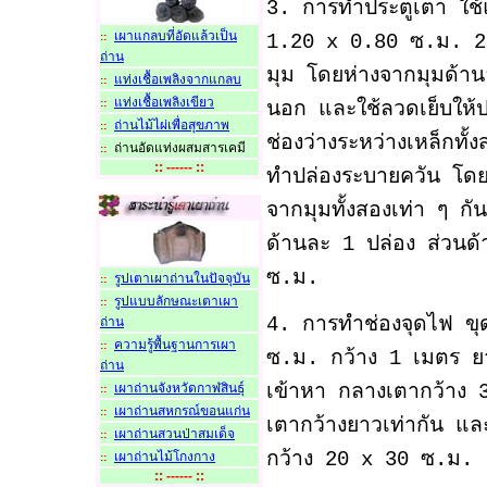
3. การทำประตูเตา ใช้แ
เผาแกลบที่อัดแล้วเป็น
::
1.20 x 0.80 ซ.ม. 2
ถ่าน
มุม โดยห่างจากมุมด้
แท่งเชื้อเพลิงจากแกลบ
::
แท่งเชื้อเพลิงเขียว
::
นอก และใช้ลวดเย็บให้ปร
ถ่านไม้ไผ่เพื่อสุขภาพ
::
ช่องว่างระหว่างเหล็กทั
ถ่านอัดแท่งผสมสารเคม
::
:: ------ ::
ทำปล่องระบายควัน โดยเ
จากมุมทั้งสองเท่า ๆ ก
ด้านละ 1 ปล่อง ส่วนด
ซ.ม.
รูปเตาเผาถ่านในปัจจุบัน
::
รูปแบบลักษณะเตาเผา
::
4. การทำช่องจุดไฟ ขุด
ถ่าน
ความรู้พื้นฐานการเผา
::
ซ.ม. กว้าง 1 เมตร ยา
ถ่าน
เข้าหา กลางเตากว้าง 3
เผาถ่านจังหวัดกาฬสินธุ์
::
เผาถ่านสหกรณ์ขอนแก่น
::
เตากว้างยาวเท่ากัน แล
เผาถ่านสวนป่าสมเด็จ
::
กว้าง 20 x 30 ซ.ม.
เผาถ่านไม้โกงกาง
::
:: ------ ::