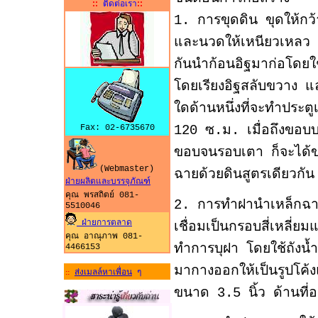
::
::
ติดต่อเรา
1. การขุดดิน ขุดให้กว
และนวดให้เหนียวเหลว
กันนำก้อนอิฐมาก่อโดยใช้
โดยเรียงอิฐสลับขวาง แล
ใดด้านหนึ่งที่จะทำประต
Fax: 02-6735670
120 ซ.ม. เมื่อถึงขอบบ
ขอบจนรอบเตา ก็จะได้ขอบ
(Webmaster)
ฉายด้วยดินสูตรเดียวกัน
ฝ่ายผลิตและบรรจุภัณฑ์
คุณ พรสถิตย์ 081-
2. การทำฝานำเหล็กฉา
5510046
ฝ่ายการตลาด
เชื่อมเป็นกรอบสี่เหลี่ย
คุณ อาณุภาพ 081-
ทำการบุฝา โดยใช้ถังน
4466153
มากางออกให้เป็นรูปโค้ง
ส่งเมลล์หาเพื่อน
ๆ
::
ขนาด 3.5 นิ้ว ด้านที่อย