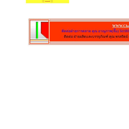
:: ------ ::
WWW.Cha
ติดต่อฝ่ายการตลาด คุณ อาณุภาพ(จั๊ม) Tel:08
ติดต่อ ฝ่ายผลิตและบรรจุภัณฑ์ คุณ พรสถิตย์ (