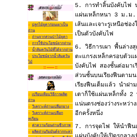
5. การทำลิ้นบังคับไ
แผ่นเหล็กหนา 3 ม.ม. ก
เส้นและเจาะรูเหนือช่อง
ปลูกไม้ยูคาก่อนเผาเป็น
::
ถ่าน
เป็นตัวบังคับไฟ
ถ่านจากสวนป่าไม้ยูคา
::
การใ้ช้ประโยชน์จากถ่าน
::
6. วิธีการเผา พื้นล่าง
น้ำส้มควันไม้ที่ได้จากถ่าน
::
ตะแกรงเหล็กครอบตัวแผ่
ประโยชน์จากน้ำส้มควัน
::
ไม
บังคับไฟ สองชั้นต่อมา
:: ------ ::
ส่วนชั้นบนเรียงฟืนตา
เรียงฟืนเต็มแล้ว นำฝ
เตาก็ใช้แผ่นเหล็กทั้ง 2
เปรียบเทียบวิธีการผลิต
::
ถ่าน
แน่นตรงช่องว่างระหว่าง
วิเคราะห์ถ่านเปลือกยาง
::
อีกครั้งหนึ่ง
วิเคราะห์ถ่านเปลือก
::
ทุเรียน
ค่าความร้อนถ่านชีวภาพ
7. การจุดไฟ ให้นำฟืนแห
::
ผลิตถ่านกัมมันต์จากกะลา
::
แผ่นบังคับให้เปิดรูกลางเ