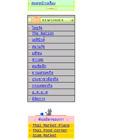
สมุดหน้าเหลือง
::
:: ------ ::
ไทยรัฐ
::
The Nation
::
เดลินิวส
::
สยามรัฐ
::
มติชน
::
ข่าวสด
::
คมชัดลึก
::
ฐานเศรษฐกิจ
::
ประชาชาติธุรกิจ
::
กรุงเทพธุรกิจ
::
อ.ส.ม.ท
::
ผู้จัดการ
::
พันธมิตรของเรา
::
::
Thai Market Place
::
Thai Food Corner
::
Siam Matket
::