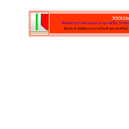
WWW.Cha
ติดต่อฝ่ายการตลาด คุณ อานุภาพ(จั๊ม) Tel:08
ติดต่อ ฝ่ายผลิตและบรรจุภัณฑ์ คุณ พรสถิตย์ (