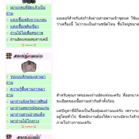
เผาแกลบที่อัดแล้วเป็น
::
ถ่าน
มอเตอร์สำหรับส่งกำลังผ่านสายพานเข้าชุดบด ใช้มอเ
แท่งเชื้อเพลิงจากแกลบ
::
ว่าเครื่องนี้ ไม่ว่าจะเป็นถ่านชนิดไหน ชิ้นใหญ่
แท่งเชื้อเพลิงเขียว
::
ถ่านไม้ไผ่เพื่อสุขภาพ
::
ถ่านอัดแท่งผสมสารเคม
::
:: ------ ::
รูปแบบลักษณะเตาเผา
::
ถ่าน
ความรู้พื้นฐานการเผา
::
ถ่าน
สำหรับคุณภาพของผงถ่านอัดแท่งนะครับ ที่ออกมาจา
ละเอียดของเนื้อถ่านเท่ากันทั่วทั้งก้อน
เผาถ่านจังหวัดกาฬสินธุ์
::
เผาถ่านสหกรณ์ขอนแก่น
::
แต่ปัญหาที่มีก็คงเป็นเรื่องฝุ่นผงถ่านนะครับ เพราะ
เผาถ่านสวนป่าสมเด็จ
::
อยู่โดยทั่วไป ซึ่งพนักงานต้องให้ความระมัดระวังส
เผาถ่านไม้โกงกาง
::
ภายในร่างกายนะครับ
:: ------ ::