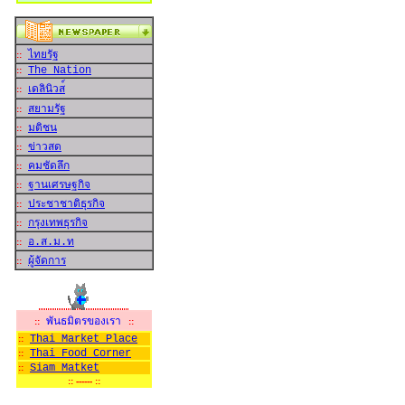
ไทยรัฐ
::
The Nation
::
เดลินิวส
::
สยามรัฐ
::
มติชน
::
ข่าวสด
::
คมชัดลึก
::
ฐานเศรษฐกิจ
::
ประชาชาติธุรกิจ
::
กรุงเทพธุรกิจ
::
อ.ส.ม.ท
::
ผู้จัดการ
::
พันธมิตรของเรา
::
::
Thai Market Place
::
Thai Food Corner
::
Siam Matket
::
:: ------ ::