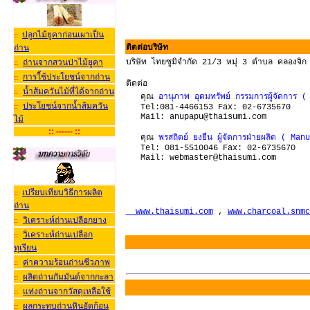
ปลูกไม้ยูคาก่อนเผาเป็น
::
ติดต่อบริษัท
ถ่าน
บริษัท ไทยซูมิจำกัด 21/3 หมุ่ 3 ตำบล คลองจิ
ถ่านจากสวนป่าไม้ยูคา
::
การใ้ช้ประโยชน์จากถ่าน
::
ติดต่อ
น้ำส้มควันไม้ที่ได้จากถ่าน
::
คุณ
อานุภาพ อุดมทรัพย์ กรรมการผู้จัดการ
ประโยชน์จากน้ำส้มควัน
::
Tel:081-4466153 Fax: 02-6735670
Mail: anupapu@thaisumi.com
ไม
:: ------ ::
คุณ
พรสถิตย์ ยงยืน ผู้จัดการฝ่ายผล
ิต ( Man
Tel: 081-5510046 Fax: 02-6735670
Mail: webmaster@thaisumi.com
เปรียบเทียบวิธีการผลิต
::
ถ่าน
www.thaisumi.com
,
www.charcoal.snmc
วิเคราะห์ถ่านเปลือกยาง
::
วิเคราะห์ถ่านเปลือก
::
ทุเรียน
ค่าความร้อนถ่านชีวภาพ
::
ผลิตถ่านกัมมันต์จากกะลา
::
แท่งถ่านจากวัสดุเหลือใช้
::
ผลกระทบถ่านหินอัดก้อน
::