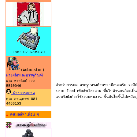
Fax: 02-6735670
(Webmaster)
ฝ่ายผลิตและบรรจุภัณฑ์
คุณ พรสถิตย์ 081-
สำหรับการบด จากรูปทางด้านขวามือนะครับ จะมีบัน
5510046
ระบบ feed เพื่อลำเลียงถ่าน ขึ้นไปด้านบนก็จะเป็นกา
ฝ่ายการตลาด
แบบจึงยังต้องใช้ระบบคนงาน ขึ้นบันไดขึ้นไปเทวัตถ
คุณ อาณุภาพ 081-
4466153
ส่งเมลล์หาเพื่อน
ๆ
::